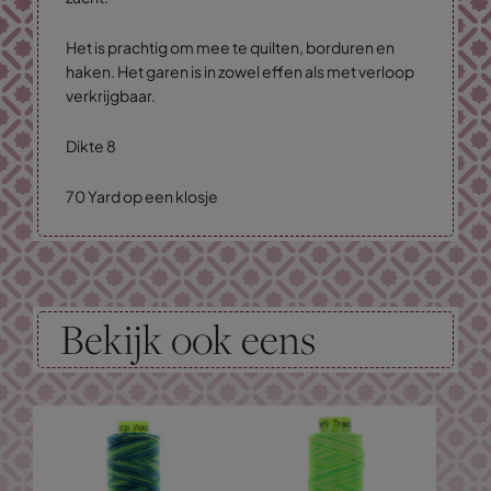
Het is prachtig om mee te quilten, borduren en
haken. Het garen is in zowel effen als met verloop
verkrijgbaar.
Dikte 8
70 Yard op een klosje
Bekijk ook eens