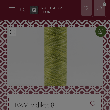
0
EZM12 dikte 8