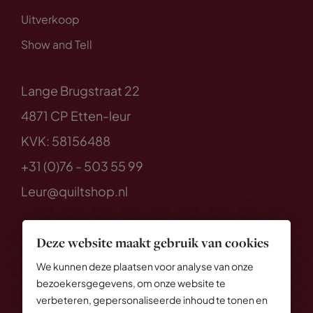
Uitverkoop
Show and Tell
Lange Brugstraat 22
4871 CP Etten-leur
KVK: 58156488
+31 (0)76 - 503 55 99
Leur@quiltshop.nl
Deze website maakt gebruik van cookies
We kunnen deze plaatsen voor analyse van onze
bezoekersgegevens, om onze website te
verbeteren, gepersonaliseerde inhoud te tonen en