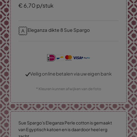
€
6,
70
p/stuk
Eleganza dikte 8 Sue Spargo
Veilig online betalen via uw eigen bank
* Kleuren kunnen afwijken van de foto
Sue Spargo's Eleganza Perle cotton is gemaakt
van Egyptisch katoen en is daardoor heel erg
zacht.