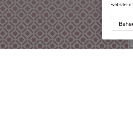
website-er
Behee