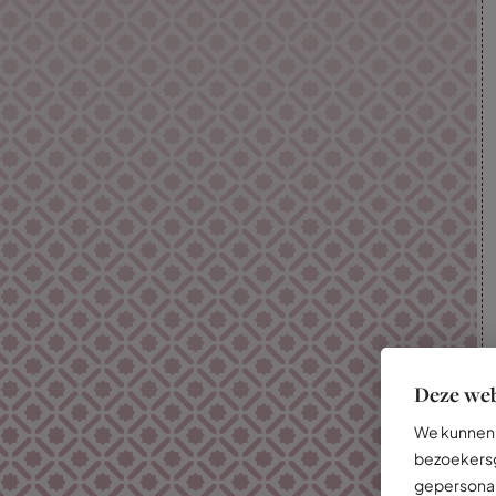
Deze web
We kunnen 
bezoekersg
gepersonal