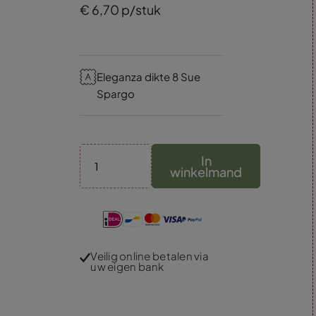
€
6,
70
p/stuk
Eleganza dikte 8 Sue
Spargo
In
winkelmand
Veilig online betalen via
uw eigen bank