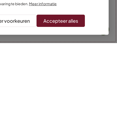
varing te bieden.
Meer informatie
r voorkeuren
Accepteer alles
* Kleuren kunnen afwijken van de foto