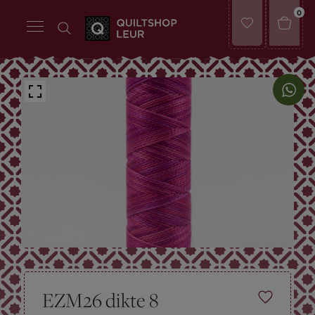
0
EZM26 dikte 8