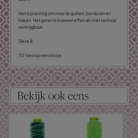
Het is prachtig om mee te quilten, borduren en
haken. Het garen is in zowel effen als met verloop
verkrijgbaar.
Dikte 8
70 Yard op een klosje
Bekijk ook eens