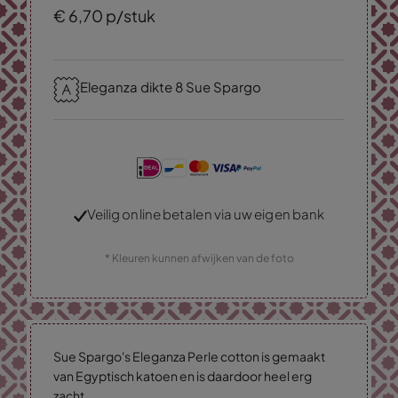
€
6,
70
p/stuk
Eleganza dikte 8 Sue Spargo
Veilig online betalen via uw eigen bank
* Kleuren kunnen afwijken van de foto
Sue Spargo's Eleganza Perle cotton is gemaakt
van Egyptisch katoen en is daardoor heel erg
zacht.