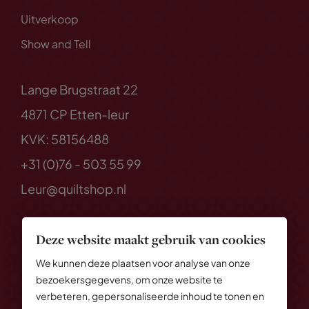
Uitverkoop
Show and Tell
Lange Brugstraat 22
4871 CP Etten-leur
KVK: 58156488
+31 (0)76 - 503 55 99
Leur@quiltshop.nl
Deze website maakt gebruik van cookies
We kunnen deze plaatsen voor analyse van onze
bezoekersgegevens, om onze website te
verbeteren, gepersonaliseerde inhoud te tonen en