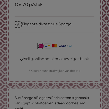
€
6,
70
p/stuk
Eleganza dikte 8 Sue Spargo
Veilig online betalen via uw eigen bank
* Kleuren kunnen afwijken van de foto
Sue Spargo's Eleganza Perle cotton is gemaakt
van Egyptisch katoen en is daardoor heel erg
zacht.