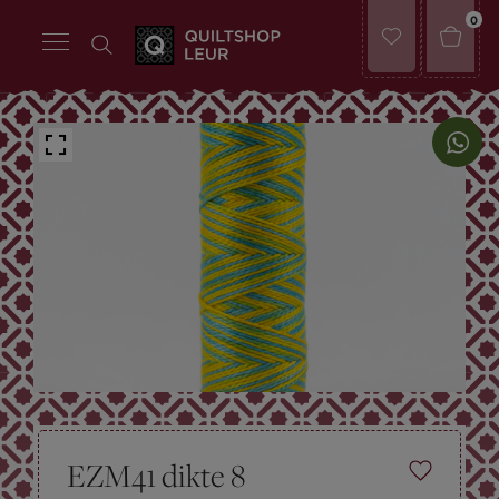
0
EZM41 dikte 8