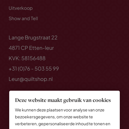
Uitverkoop
Show and Tell
Lange Brugstraat 22
4871 CP Etten-leur
KVK: 58156488
+31 (0)76 - 503 55 99
Leur@quiltshop.nl
Deze website maakt gebruik van cookies
We kunnen deze plaatsen voor analyse van onze
bezoekersgegevens, om onze website te
verbeteren, gepersonaliseerde inhoud te tonen en