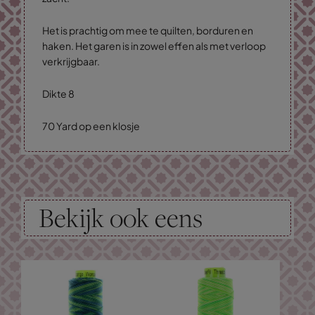
Het is prachtig om mee te quilten, borduren en
haken. Het garen is in zowel effen als met verloop
verkrijgbaar.
Dikte 8
70 Yard op een klosje
Bekijk ook eens