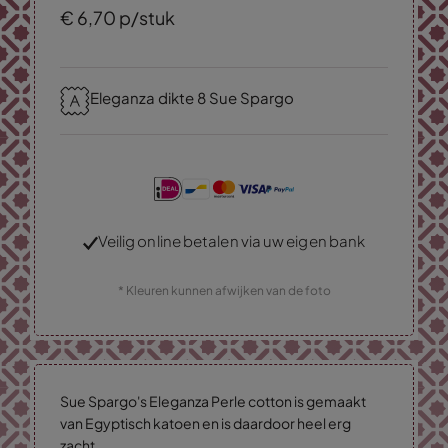
€
6,
70
p/stuk
Eleganza dikte 8 Sue Spargo
Veilig online betalen via uw eigen bank
* Kleuren kunnen afwijken van de foto
Sue Spargo's Eleganza Perle cotton is gemaakt
van Egyptisch katoen en is daardoor heel erg
zacht.