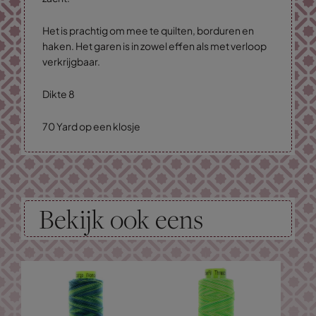
Het is prachtig om mee te quilten, borduren en
haken. Het garen is in zowel effen als met verloop
verkrijgbaar.
Dikte 8
70 Yard op een klosje
Bekijk ook eens