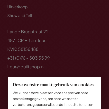
Uitverkoop
Show and Tell
Lange Brugstraat 22
4871 CP Etten-leur
KVK: 58156488
+31 (0)76 - 503 55 99
Leur@quiltshop.nl
Deze website maakt gebruik van cookies
We kunnen deze plaatsen voor analyse van onze
bezoekersgegevens, om onze website te
verbeteren, gepersonaliseerde inhoud te tonen en