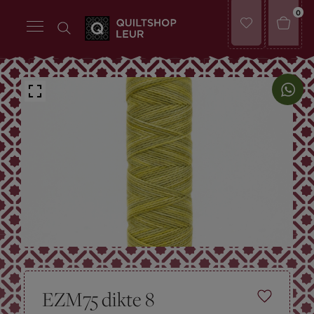
0
EZM75 dikte 8