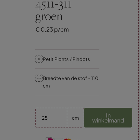
4511-311
groen
€
0,
23
p/cm
Petit Pionts / Pindots
Breedte van de stof - 110
cm
In
cm
winkelmand