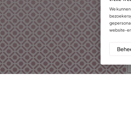
We kunnen 
bezoekersg
gepersonal
website-er
Behee