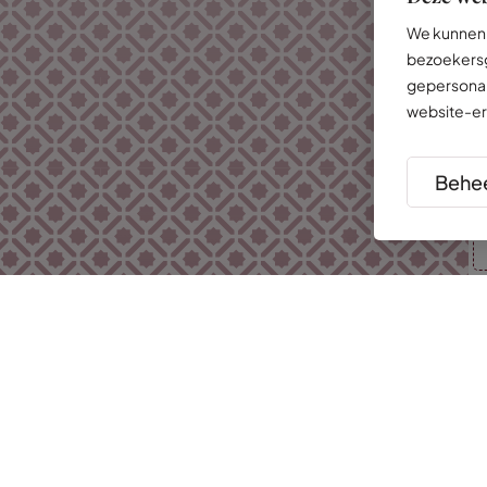
We kunnen 
bezoekersg
gepersonal
website-er
Behee