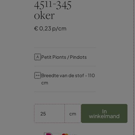
4511-345
oker
€
0,
23
p/cm
Petit Pionts / Pindots
Breedte van de stof - 110
cm
In
cm
winkelmand