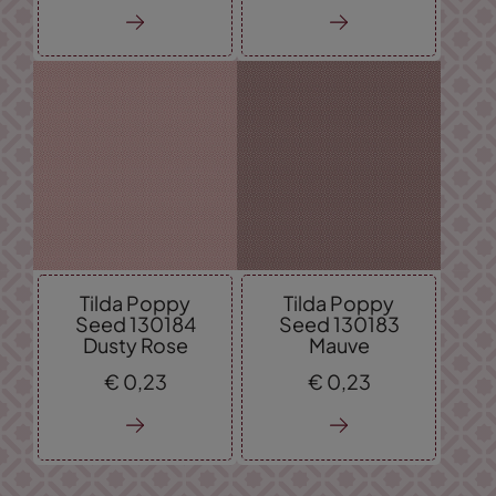
Tilda Poppy
Tilda Poppy
Seed 130184
Seed 130183
Dusty Rose
Mauve
€
0,
23
€
0,
23