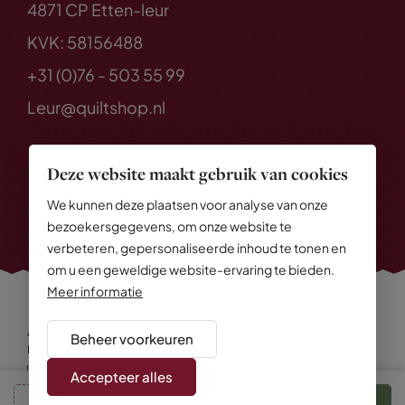
4871 CP Etten-leur
KVK: 58156488
+31 (0)76 - 503 55 99
Leur@quiltshop.nl
Deze website maakt gebruik van cookies
We kunnen deze plaatsen voor analyse van onze
bezoekersgegevens, om onze website te
verbeteren, gepersonaliseerde inhoud te tonen en
om u een geweldige website-ervaring te bieden.
Meer informatie
Alle rechten voorbehouden
© 2026 Quiltshop
Beheer voorkeuren
Privacy Policy
Algemene voorwaarden
Cookies
Disclaimer
Sitemap
Accepteer alles