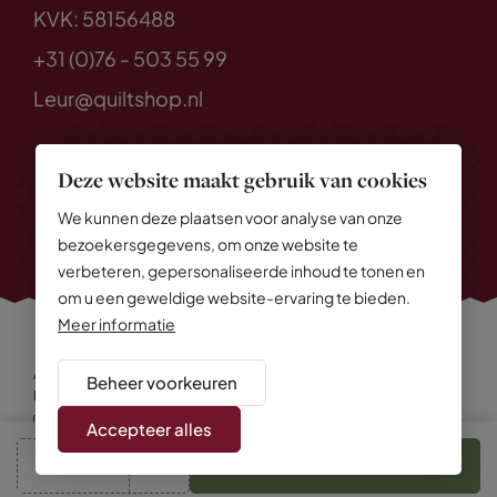
KVK: 58156488
+31 (0)76 - 503 55 99
Leur@quiltshop.nl
Deze website maakt gebruik van cookies
We kunnen deze plaatsen voor analyse van onze
bezoekersgegevens, om onze website te
verbeteren, gepersonaliseerde inhoud te tonen en
om u een geweldige website-ervaring te bieden.
Meer informatie
Alle rechten voorbehouden
© 2026 Quiltshop
Beheer voorkeuren
Privacy Policy
Algemene voorwaarden
Cookies
Disclaimer
Sitemap
Accepteer alles
cm
In winkelmand