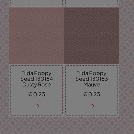
Tilda Poppy
Tilda Poppy
Seed 130184
Seed 130183
Dusty Rose
Mauve
€
0,
23
€
0,
23