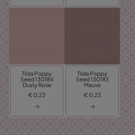
Tilda Poppy
Tilda Poppy
Seed 130184
Seed 130183
Dusty Rose
Mauve
€
0,
23
€
0,
23