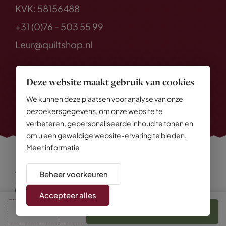
KVK: 58156488
+31 (0)76 - 503 55 99
Leur@quiltshop.nl
Deze website maakt gebruik van cookies
We kunnen deze plaatsen voor analyse van onze
bezoekersgegevens, om onze website te
verbeteren, gepersonaliseerde inhoud te tonen en
om u een geweldige website-ervaring te bieden.
Meer informatie
Alle rechten voorbehouden
© 2026 Quiltshop
Beheer voorkeuren
Privacy Policy
Algemene voorwaarden
Cookies
Disclaimer
Sitemap
Accepteer alles
cm
In winkelmand