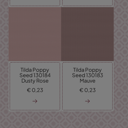
Tilda Poppy
Tilda Poppy
Seed 130184
Seed 130183
Dusty Rose
Mauve
€
0,
23
€
0,
23