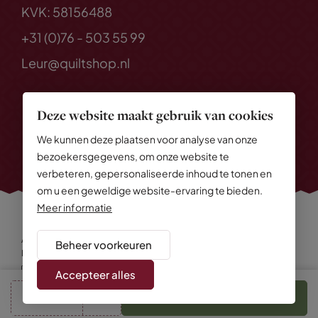
KVK: 58156488
+31 (0)76 - 503 55 99
Leur@quiltshop.nl
Deze website maakt gebruik van cookies
We kunnen deze plaatsen voor analyse van onze
bezoekersgegevens, om onze website te
verbeteren, gepersonaliseerde inhoud te tonen en
om u een geweldige website-ervaring te bieden.
Meer informatie
Alle rechten voorbehouden
© 2026 Quiltshop
Beheer voorkeuren
Privacy Policy
Algemene voorwaarden
Cookies
Disclaimer
Sitemap
Accepteer alles
cm
In winkelmand