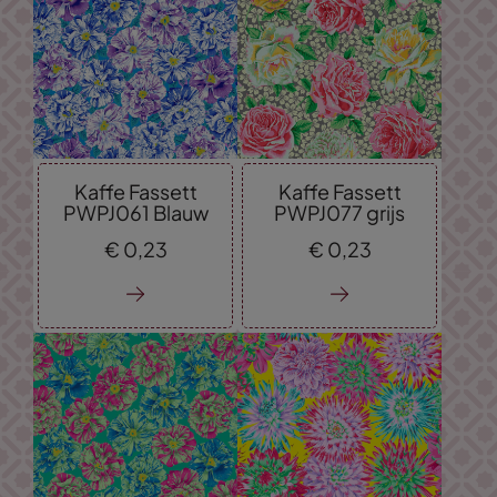
Kaffe Fassett
Kaffe Fassett
PWPJ061 Blauw
PWPJ077 grijs
€
0,
23
€
0,
23