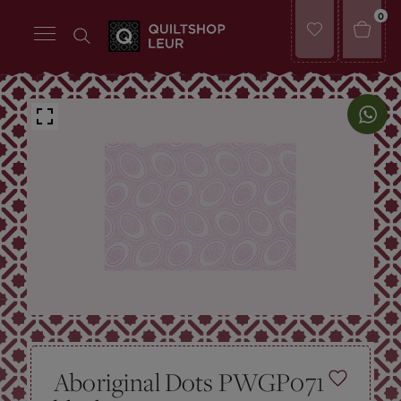
0
Aboriginal Dots PWGP071