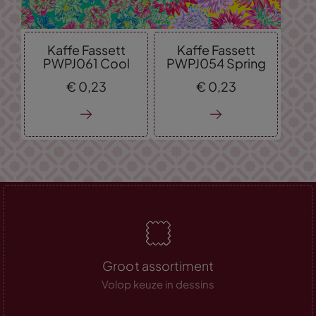
Kaffe Fassett
Kaffe Fassett
PWPJ061 Cool
PWPJ054 Spring
€
0,
23
€
0,
23
Groot assortiment
Volop keuze in dessins