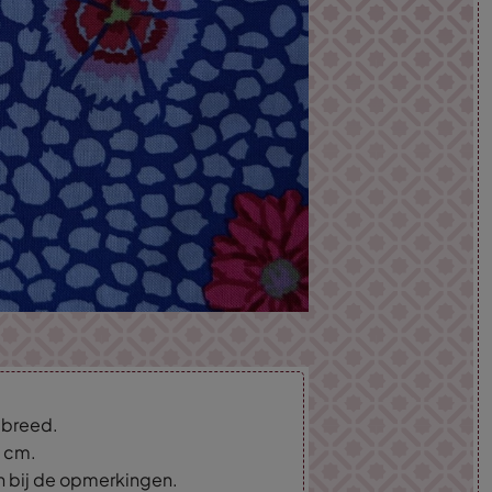
m breed.
5 cm.
an bij de opmerkingen.