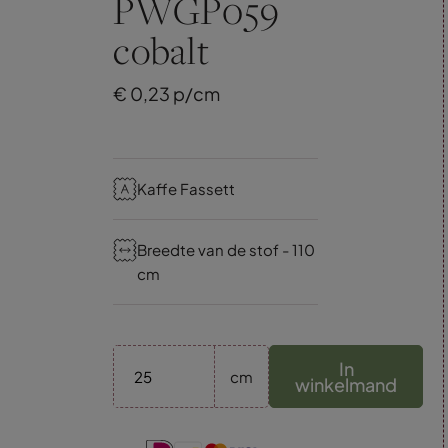
PWGP059
cobalt
€
0,
23
p/cm
Kaffe Fassett
Breedte van de stof - 110
cm
In
cm
winkelmand