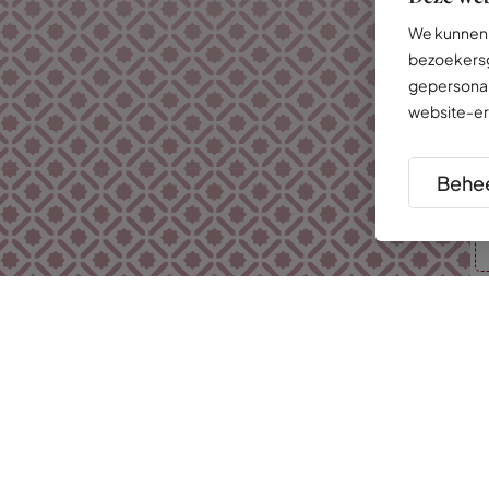
We kunnen 
bezoekersg
gepersonal
website-er
Behee