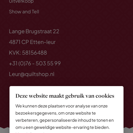
Uitverkoop
Show and Tell
Lange Brugstraat 22
4871 CP Etten-leur
KVK: 58156488
+31 (0)76 - 503 55 99
Leur@quiltshop.nl
Deze website maakt gebruik van cookies
We kunnen deze plaatsen voor analyse van onze
bezoekersgegevens, om onze website te
verbeteren, gepersonaliseerde inhoud te tonen en
om u een geweldige website-ervaring te bieden.