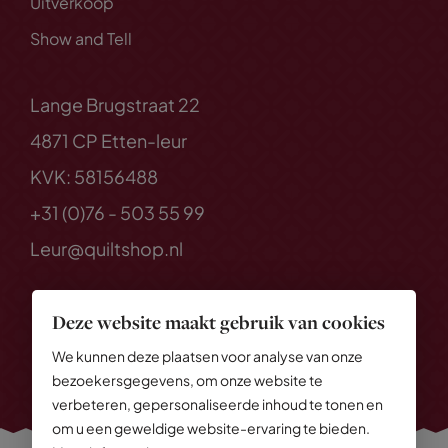
Uitverkoop
Show and Tell
Lange Brugstraat 22
4871 CP Etten-leur
KVK: 58156488
+31 (0)76 - 503 55 99
Leur@quiltshop.nl
Deze website maakt gebruik van cookies
We kunnen deze plaatsen voor analyse van onze
bezoekersgegevens, om onze website te
verbeteren, gepersonaliseerde inhoud te tonen en
om u een geweldige website-ervaring te bieden.