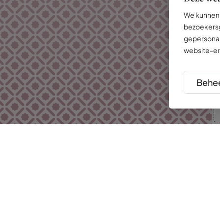
We kunnen 
bezoekersg
gepersonal
website-er
Behee