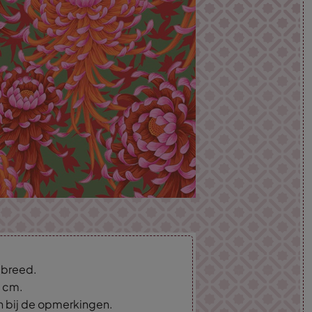
m breed.
5 cm.
an bij de opmerkingen.