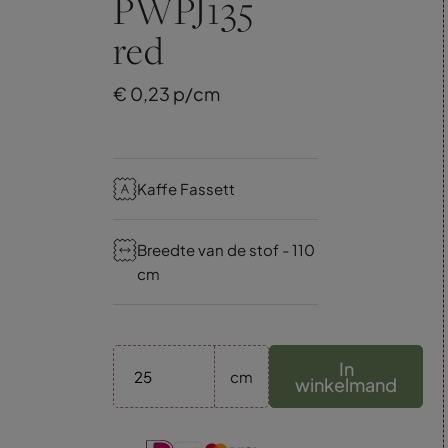
PWPJ135
red
€
0,
23
p/cm
Kaffe Fassett
Breedte van de stof - 110
cm
In
cm
winkelmand