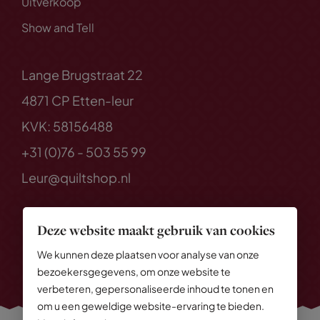
Uitverkoop
Show and Tell
Lange Brugstraat 22
4871 CP Etten-leur
KVK: 58156488
+31 (0)76 - 503 55 99
Leur@quiltshop.nl
Deze website maakt gebruik van cookies
We kunnen deze plaatsen voor analyse van onze
bezoekersgegevens, om onze website te
verbeteren, gepersonaliseerde inhoud te tonen en
om u een geweldige website-ervaring te bieden.