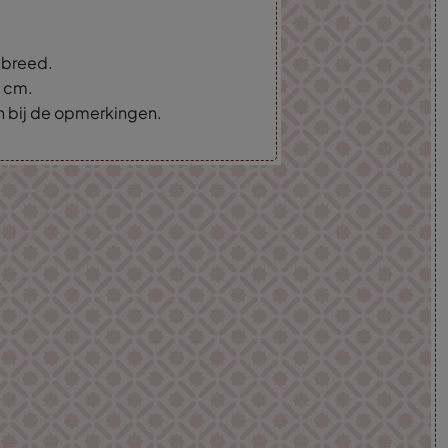
m breed.
5 cm.
an bij de opmerkingen.