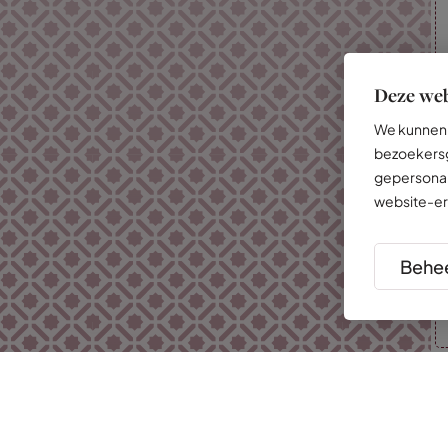
Deze web
We kunnen 
bezoekersg
gepersonal
website-er
Behee