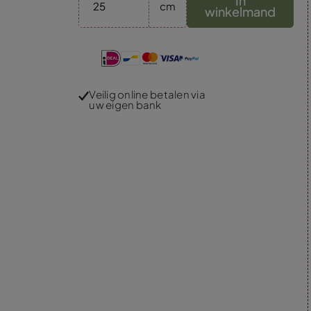
In
cm
winkelmand
Veilig online betalen via
uw eigen bank