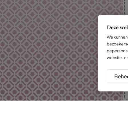
Deze web
We kunnen 
bezoekersg
gepersonal
website-er
Behee