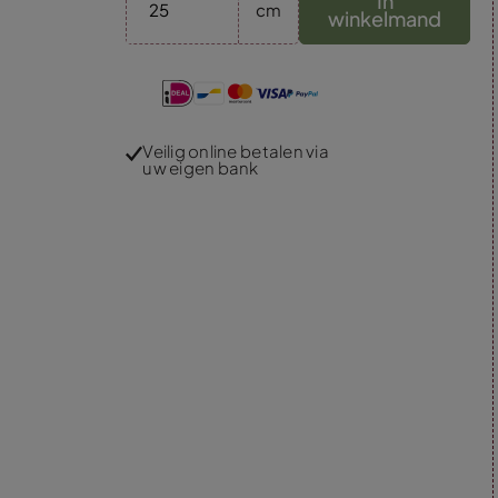
In
cm
winkelmand
Veilig online betalen via
uw eigen bank