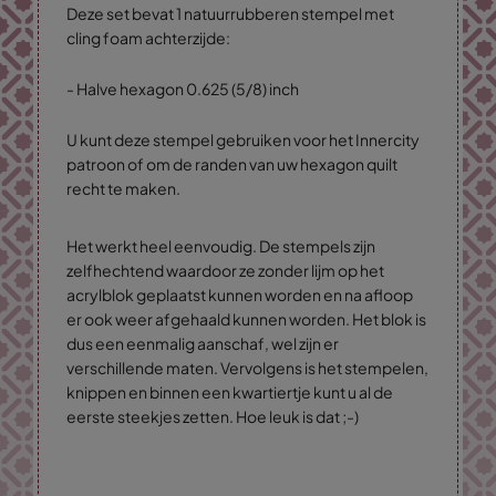
Deze set bevat 1 natuurrubberen stempel met
cling foam achterzijde:
- Halve hexagon 0.625 (5/8) inch
U kunt deze stempel gebruiken voor het Innercity
patroon of om de randen van uw hexagon quilt
recht te maken.
Het werkt heel eenvoudig. De stempels zijn
zelfhechtend waardoor ze zonder lijm op het
acrylblok geplaatst kunnen worden en na afloop
er ook weer afgehaald kunnen worden. Het blok is
dus een eenmalig aanschaf, wel zijn er
verschillende maten. Vervolgens is het stempelen,
knippen en binnen een kwartiertje kunt u al de
eerste steekjes zetten. Hoe leuk is dat ;-)