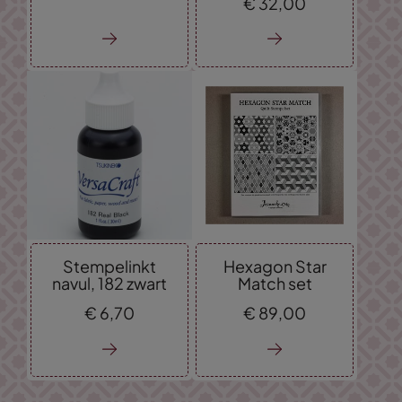
€
32,
00
Stempelinkt
Hexagon Star
navul, 182 zwart
Match set
€
6,
70
€
89,
00