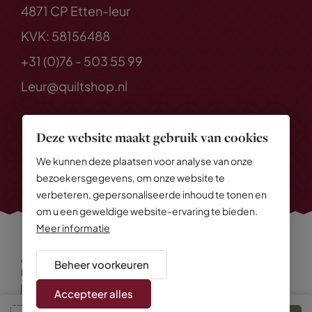
4871 CP Etten-leur
KVK: 58156488
+31 (0)76 - 503 55 99
Leur@quiltshop.nl
Deze website maakt gebruik van cookies
We kunnen deze plaatsen voor analyse van onze
bezoekersgegevens, om onze website te
verbeteren, gepersonaliseerde inhoud te tonen en
om u een geweldige website-ervaring te bieden.
Meer informatie
Alle rechten voorbehouden
© 2026 Quiltshop
Beheer voorkeuren
Privacy Policy
Algemene voorwaarden
Cookies
Disclaimer
Sitemap
Accepteer alles