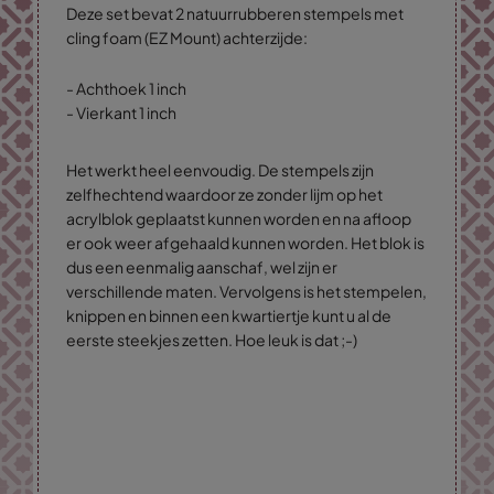
Deze set bevat 2 natuurrubberen stempels met
cling foam (EZ Mount) achterzijde:
- Achthoek 1 inch
- Vierkant 1 inch
Het werkt heel eenvoudig. De stempels zijn
zelfhechtend waardoor ze zonder lijm op het
acrylblok geplaatst kunnen worden en na afloop
er ook weer afgehaald kunnen worden. Het blok is
dus een eenmalig aanschaf, wel zijn er
verschillende maten. Vervolgens is het stempelen,
knippen en binnen een kwartiertje kunt u al de
eerste steekjes zetten. Hoe leuk is dat ;-)