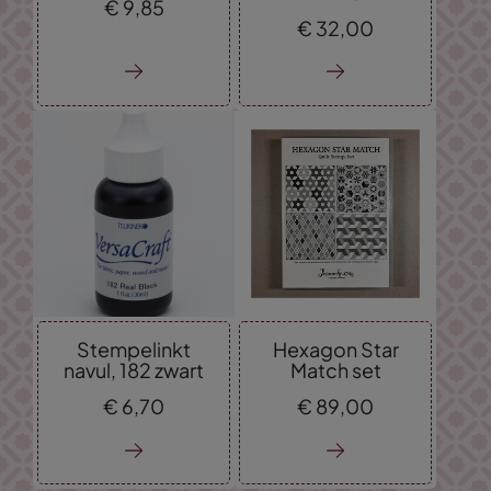
€
9,
85
€
32,
00
Stempelinkt
Hexagon Star
navul, 182 zwart
Match set
€
6,
70
€
89,
00