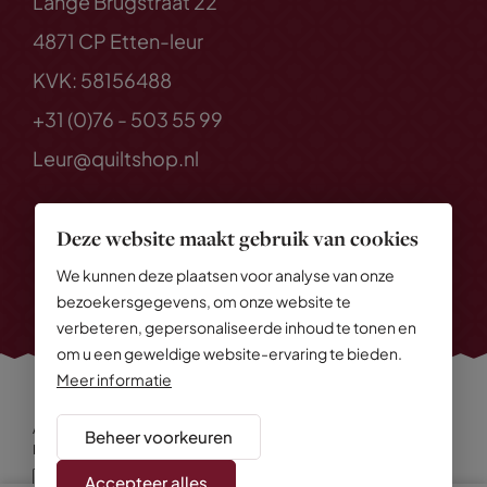
Lange Brugstraat 22
4871 CP Etten-leur
KVK: 58156488
+31 (0)76 - 503 55 99
Leur@quiltshop.nl
Deze website maakt gebruik van cookies
We kunnen deze plaatsen voor analyse van onze
bezoekersgegevens, om onze website te
verbeteren, gepersonaliseerde inhoud te tonen en
om u een geweldige website-ervaring te bieden.
Meer informatie
Alle rechten voorbehouden
© 2026 Quiltshop
Beheer voorkeuren
Privacy Policy
Algemene voorwaarden
Cookies
Disclaimer
Sitemap
Accepteer alles