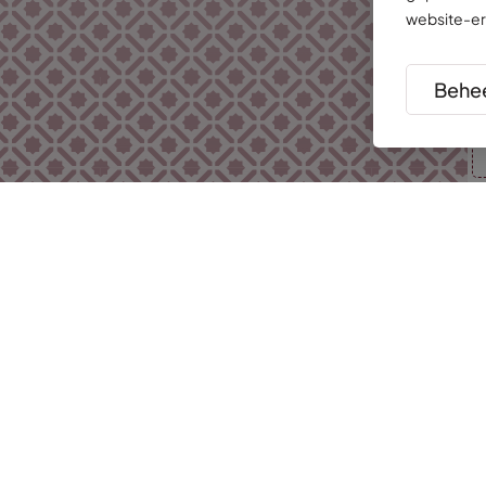
website-er
Behee