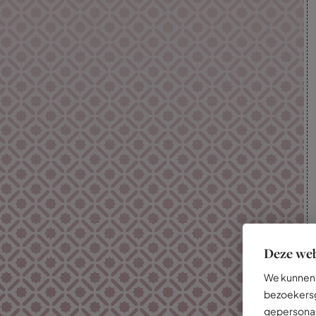
Deze web
We kunnen 
bezoekersg
gepersonal