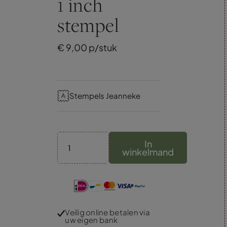
1 inch
stempel
€
9,
00
p/stuk
Stempels Jeanneke
In
winkelmand
Veilig online betalen via
uw eigen bank