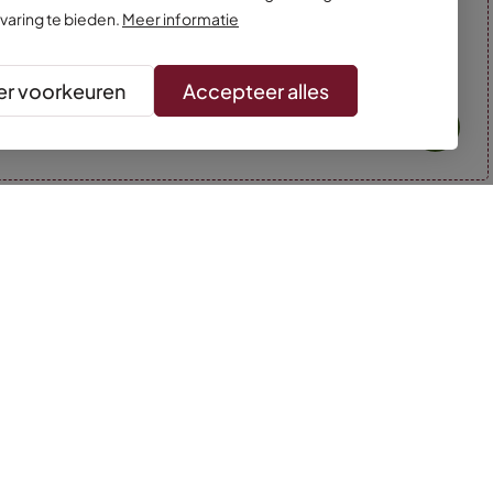
varing te bieden.
Meer informatie
r voorkeuren
Accepteer alles
* Kleuren kunnen afwijken van de foto