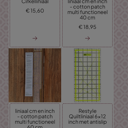
Cirkelliniaal
liniaal cm en inch
- cotton patch
€
15,
60
multi functioneel
40 cm
€
18,
95
liniaal cm en inch
Restyle
- cotton patch
Quiltliniaal 6x12
multi functioneel
inch met antislip
60 cm