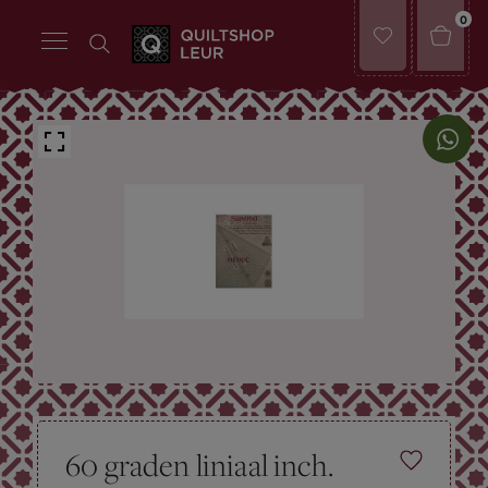
0
60 graden liniaal inch.