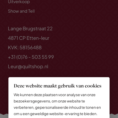
Uitverkoop
Show and Tell
Lange Brugstraat 22
4871 CP Etten-leur
KVK: 58156488
+31 (0)76 - 503 55 99
Leur@quiltshop.nl
Deze website maakt gebruik van cookies
We kunnen deze plaatsen voor analyse van onze
bezoekersgegevens, om onze website te
verbeteren, gepersonaliseerde inhoud te tonen en
om u een geweldige website-ervaring te bieden.