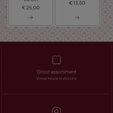
€
13,
50
€
25,
00
Groot assortiment
Volop keuze in dessins