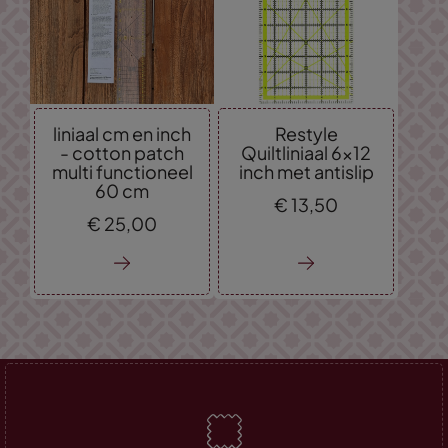
liniaal cm en inch
Restyle
- cotton patch
Quiltliniaal 6x12
multi functioneel
inch met antislip
60 cm
€
13,
50
€
25,
00