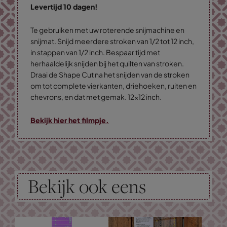
Levertijd 10 dagen!
Te gebruiken met uw roterende snijmachine en
snijmat. Snijd meerdere stroken van 1/2 tot 12 inch,
in stappen van 1/2 inch. Bespaar tijd met
herhaaldelijk snijden bij het quilten van stroken.
Draai de Shape Cut na het snijden van de stroken
om tot complete vierkanten, driehoeken, ruiten en
chevrons, en dat met gemak. 12x12 inch.
Bekijk hier het filmpje.
Bekijk ook eens