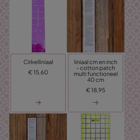
Cirkelliniaal
liniaal cm en inch
- cotton patch
€
15,
60
multi functioneel
40 cm
€
18,
95