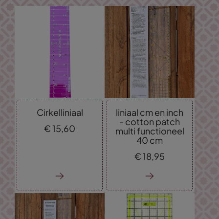
Cirkelliniaal
liniaal cm en inch
- cotton patch
€
15,
60
multi functioneel
40 cm
€
18,
95