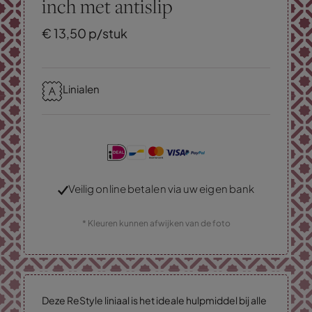
inch met antislip
€
13,
50
p/stuk
Linialen
Veilig online betalen via uw eigen bank
* Kleuren kunnen afwijken van de foto
Deze ReStyle liniaal is het ideale hulpmiddel bij alle