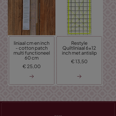
liniaal cm en inch
Restyle
- cotton patch
Quiltliniaal 6x12
multi functioneel
inch met antislip
60 cm
€
13,
50
€
25,
00