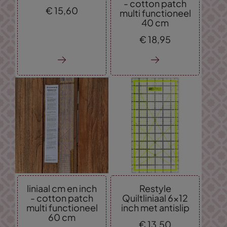
- cotton patch
€
15,
60
multi functioneel
40 cm
€
18,
95
liniaal cm en inch
Restyle
- cotton patch
Quiltliniaal 6x12
multi functioneel
inch met antislip
60 cm
€
13,
50