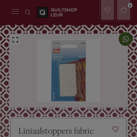
0
Liniaalstoppers fabric