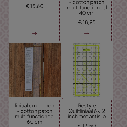
- cotton patch
€
15,
60
multi functioneel
40 cm
€
18,
95
liniaal cm en inch
Restyle
- cotton patch
Quiltliniaal 6x12
multi functioneel
inch met antislip
60 cm
€
13,
50