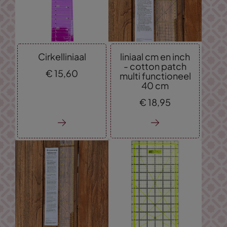
Cirkelliniaal
liniaal cm en inch
- cotton patch
€
15,
60
multi functioneel
40 cm
€
18,
95