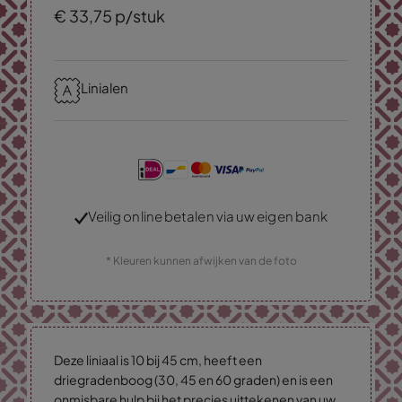
€
33,
75
p/stuk
Linialen
Veilig online betalen via uw eigen bank
* Kleuren kunnen afwijken van de foto
Deze liniaal is 10 bij 45 cm, heeft een
driegradenboog (30, 45 en 60 graden) en is een
onmisbare hulp bij het precies uittekenen van uw