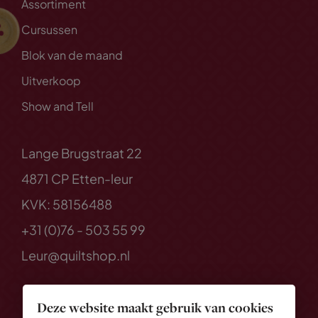
Assortiment
Cursussen
Blok van de maand
Uitverkoop
Show and Tell
Lange Brugstraat 22
4871 CP Etten-leur
KVK: 58156488
+31 (0)76 - 503 55 99
Leur@quiltshop.nl
Deze website maakt gebruik van cookies