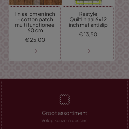
liniaal cm en inch
Restyle
- cotton patch
Quiltliniaal 6x12
multi functioneel
inch met antislip
60 cm
€
13,
50
€
25,
00
Groot assortiment
Volop keuze in dessins