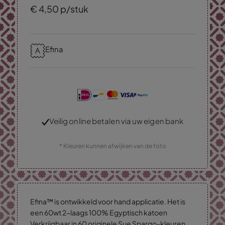
€
4,
50
p/stuk
Efina
Veilig online betalen via uw eigen bank
* Kleuren kunnen afwijken van de foto
Efina™ is ontwikkeld voor hand applicatie. Het is
een 60wt 2-laags 100% Egyptisch katoen
Verkrijgbaar in 60 originele Sue Spargo-kleuren