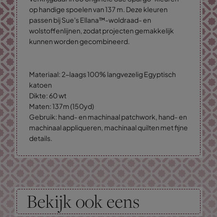
op handige spoelen van 137 m. Deze kleuren
passen bij Sue's Ellana™-woldraad- en
wolstoffenlijnen, zodat projecten gemakkelijk
kunnen worden gecombineerd.
Materiaal: 2-laags 100% langvezelig Egyptisch
katoen
Dikte: 60 wt
Maten: 137m (150yd)
Gebruik: hand- en machinaal patchwork, hand- en
machinaal appliqueren, machinaal quilten met fijne
details.
Bekijk ook eens