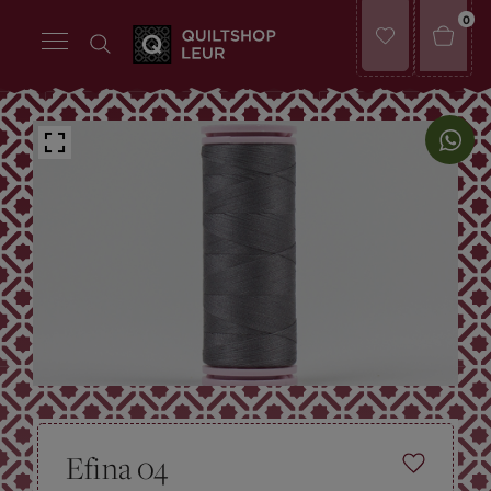
0
Efina 04