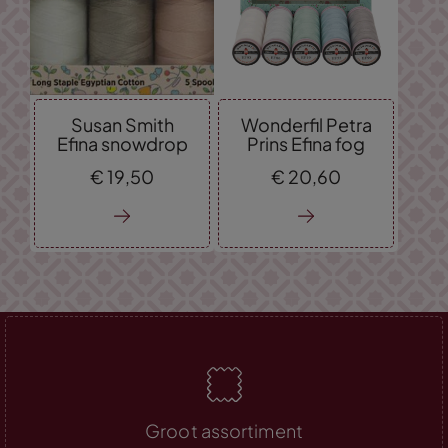
Susan Smith
Wonderfil Petra
Efina snowdrop
Prins Efina fog
€
19,
50
€
20,
60
Groot assortiment