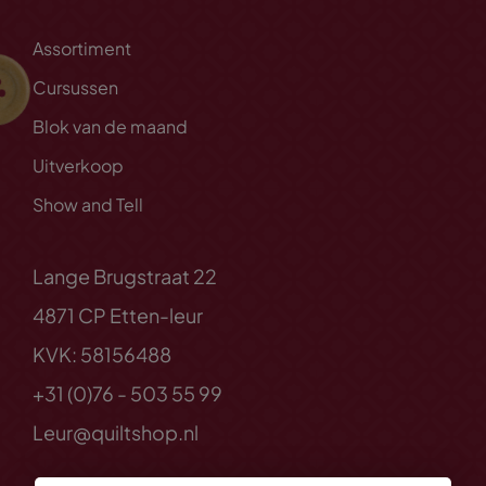
Assortiment
Cursussen
Blok van de maand
Uitverkoop
Show and Tell
Lange Brugstraat 22
4871 CP Etten-leur
KVK: 58156488
+31 (0)76 - 503 55 99
Leur@quiltshop.nl