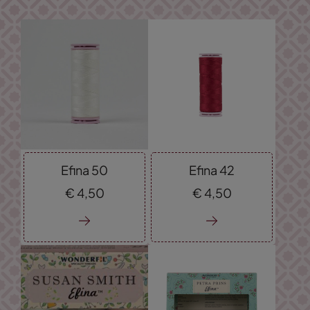
Efina 50
Efina 42
€
4,
50
€
4,
50