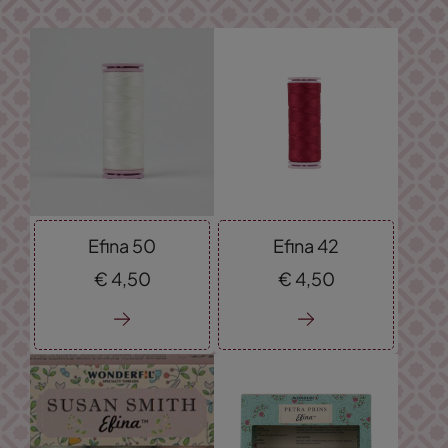
Efina 50
Efina 42
€
4,
50
€
4,
50