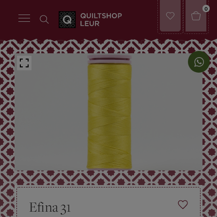
0
Efina 31