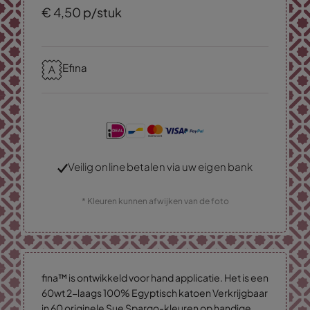
€
4,
50
p/stuk
Efina
Veilig online betalen via uw eigen bank
* Kleuren kunnen afwijken van de foto
fina™ is ontwikkeld voor hand applicatie. Het is een
60wt 2-laags 100% Egyptisch katoen Verkrijgbaar
in 60 originele Sue Spargo-kleuren op handige