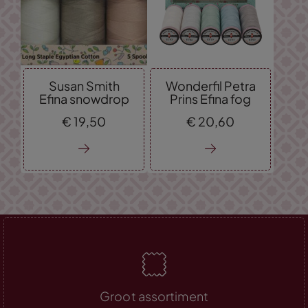
Susan Smith
Wonderfil Petra
Efina snowdrop
Prins Efina fog
€
19,
50
€
20,
60
Groot assortiment