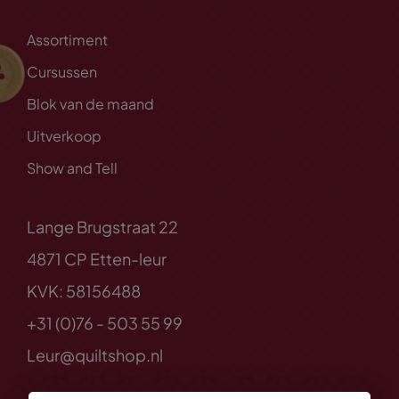
Assortiment
Cursussen
Blok van de maand
Uitverkoop
Show and Tell
Lange Brugstraat 22
4871 CP Etten-leur
KVK: 58156488
+31 (0)76 - 503 55 99
Leur@quiltshop.nl