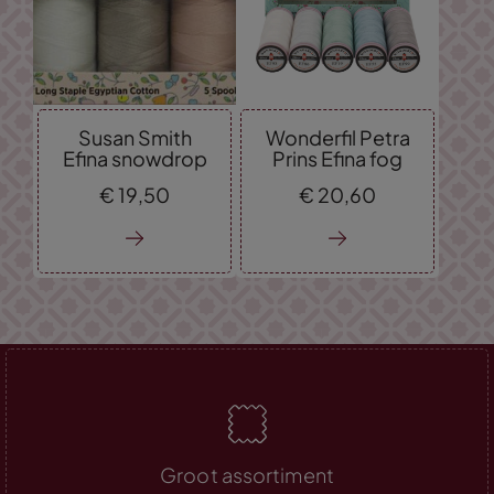
Susan Smith
Wonderfil Petra
Efina snowdrop
Prins Efina fog
€
19,
50
€
20,
60
Groot assortiment