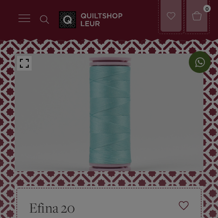
0
Efina 20