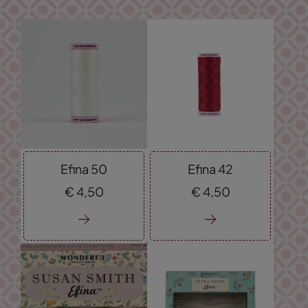
Efina 50
Efina 42
€
4,
50
€
4,
50