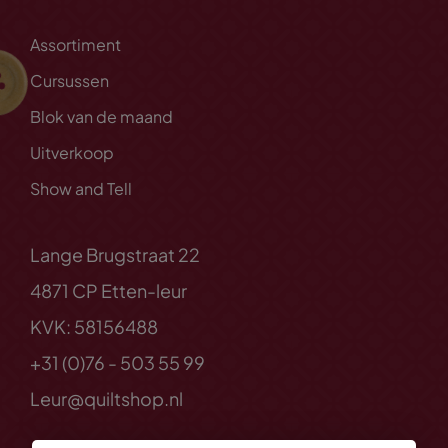
Assortiment
Cursussen
Blok van de maand
Uitverkoop
Show and Tell
Lange Brugstraat 22
4871 CP Etten-leur
KVK: 58156488
+31 (0)76 - 503 55 99
Leur@quiltshop.nl