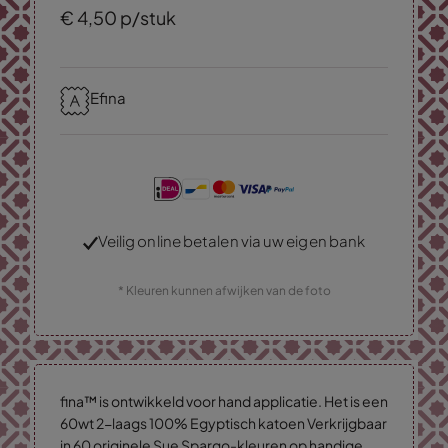
€
4,
50
p/stuk
Efina
Veilig online betalen via uw eigen bank
* Kleuren kunnen afwijken van de foto
fina™ is ontwikkeld voor hand applicatie. Het is een
60wt 2-laags 100% Egyptisch katoen Verkrijgbaar
in 60 originele Sue Spargo-kleuren op handige