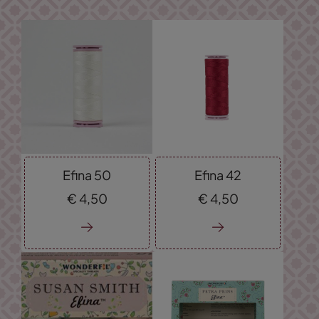
Efina 50
Efina 42
€
4,
50
€
4,
50