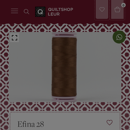
0
Efina 28