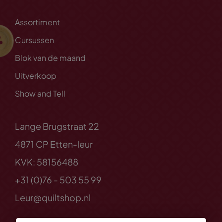
Assortiment
Cursussen
Blok van de maand
Uitverkoop
Show and Tell
Lange Brugstraat 22
4871 CP Etten-leur
KVK: 58156488
+31 (0)76 - 503 55 99
Leur@quiltshop.nl