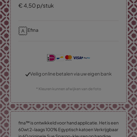
€
4,
50
p/stuk
Efina
Veilig online betalen via uw eigen bank
* Kleuren kunnen afwijken van de foto
fina™ is ontwikkeld voor hand applicatie. Het is een
60wt 2-laags 100% Egyptisch katoen Verkrijgbaar
in 60 originele Sue Spargo-kleuren op handige