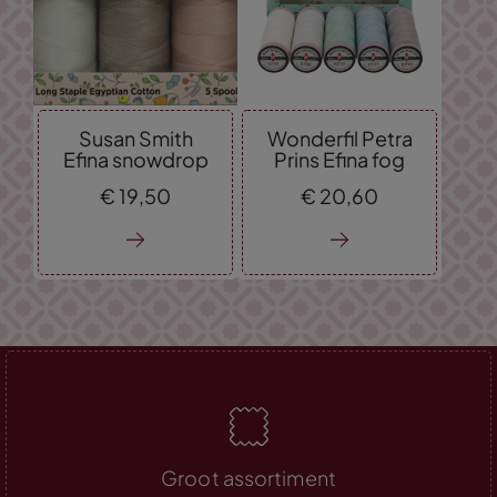
Susan Smith
Wonderfil Petra
Efina snowdrop
Prins Efina fog
€
19,
50
€
20,
60
Groot assortiment