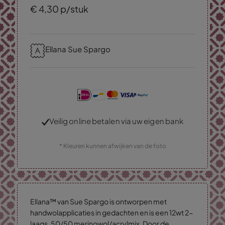
€
4,
30
p/stuk
Ellana Sue Spargo
Veilig online betalen via uw eigen bank
* Kleuren kunnen afwijken van de foto
Ellana™ van Sue Spargo is ontworpen met
handwolapplicaties in gedachten en is een 12wt 2-
laags, 50/50 merinowol/acrylmix. Door de