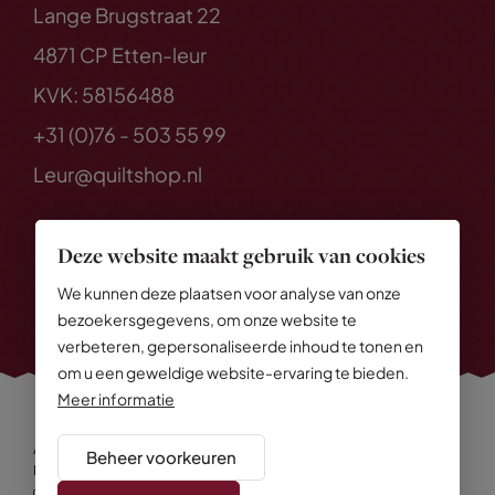
Lange Brugstraat 22
4871 CP Etten-leur
KVK: 58156488
+31 (0)76 - 503 55 99
Leur@quiltshop.nl
Deze website maakt gebruik van cookies
We kunnen deze plaatsen voor analyse van onze
bezoekersgegevens, om onze website te
verbeteren, gepersonaliseerde inhoud te tonen en
om u een geweldige website-ervaring te bieden.
Meer informatie
Alle rechten voorbehouden
© 2026 Quiltshop
Beheer voorkeuren
Privacy Policy
Algemene voorwaarden
Cookies
Disclaimer
Sitemap