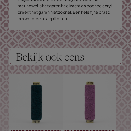
merinowol is het garen heel zacht en door de acryl
breekt het garen niet zo snel. Een hele fijne draad
om wol mee te appliceren.
Bekijk ook eens