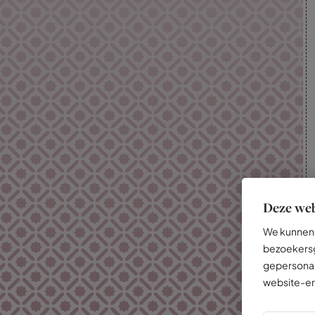
Deze web
We kunnen 
bezoekersg
gepersonal
website-er