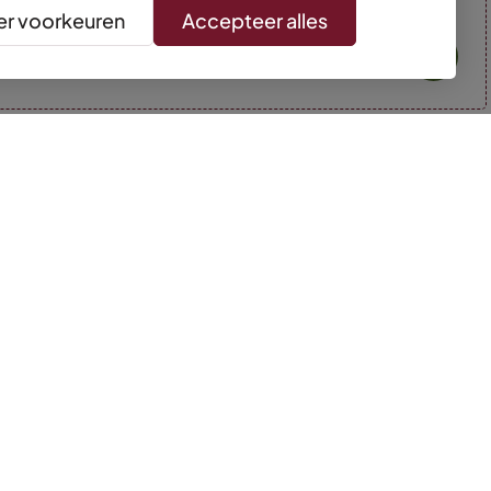
r voorkeuren
Accepteer alles
* Kleuren kunnen afwijken van de foto