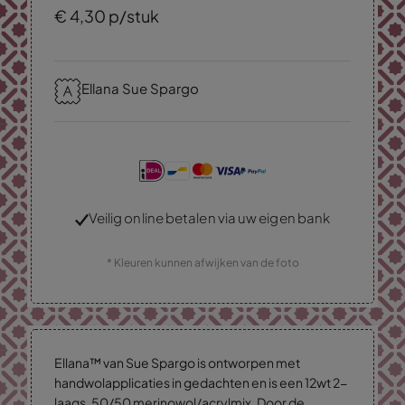
€
4,
30
p/stuk
Ellana Sue Spargo
Veilig online betalen via uw eigen bank
* Kleuren kunnen afwijken van de foto
Ellana™ van Sue Spargo is ontworpen met
handwolapplicaties in gedachten en is een 12wt 2-
laags, 50/50 merinowol/acrylmix. Door de