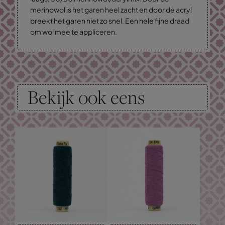
merinowol is het garen heel zacht en door de acryl
breekt het garen niet zo snel. Een hele fijne draad
om wol mee te appliceren.
Bekijk ook eens