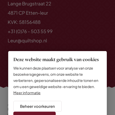
Lange Brugstraat 22
4871 CP Etten-leur
KVK: 58156488
+31 (0)76 - 503 55 99
Leur@quiltshop.nl
Deze website maakt gebruik van cookies
We kunnen deze plaatsen voor analyse van onze
bezoekersgegevens, om onze website te
verbeteren, gepersonaliseerde inhoud te tonen en
om u een geweldige website-ervaring te bieden.
Meer informatie
Alle rechten voorbehouden
© 2026 Quiltshop
Beheer voorkeuren
Privacy Policy
Algemene voorwaarden
Cookies
Disclaimer
Sitemap