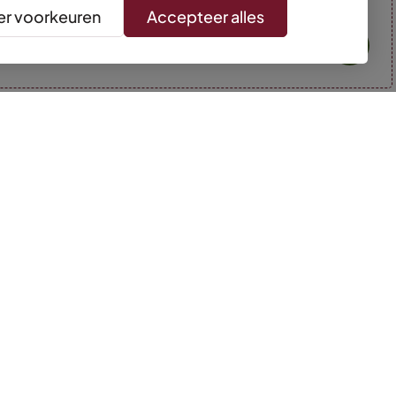
r voorkeuren
Accepteer alles
* Kleuren kunnen afwijken van de foto