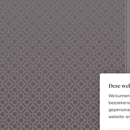
Deze web
We kunnen 
bezoekersg
gepersonal
website-er