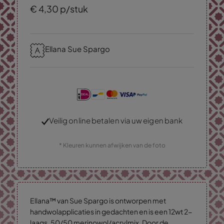
€
4,
30
p/stuk
Ellana Sue Spargo
Veilig online betalen via uw eigen bank
* Kleuren kunnen afwijken van de foto
Ellana™ van Sue Spargo is ontworpen met
handwolapplicaties in gedachten en is een 12wt 2-
laags, 50/50 merinowol/acrylmix. Door de