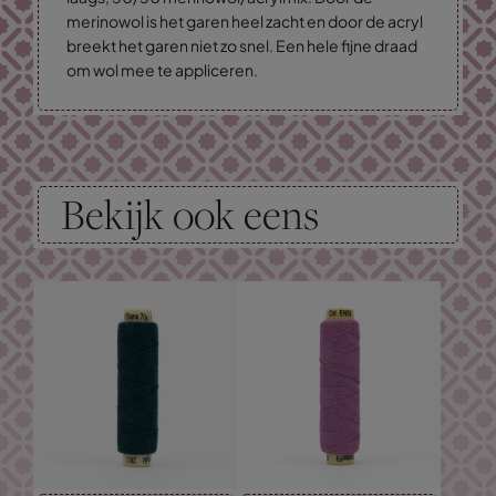
merinowol is het garen heel zacht en door de acryl
breekt het garen niet zo snel. Een hele fijne draad
om wol mee te appliceren.
Bekijk ook eens