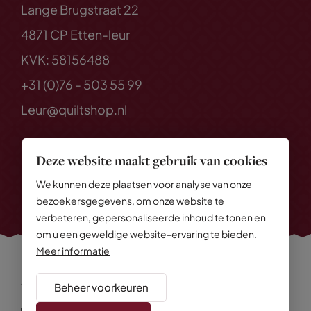
Lange Brugstraat 22
4871 CP Etten-leur
KVK: 58156488
+31 (0)76 - 503 55 99
Leur@quiltshop.nl
Deze website maakt gebruik van cookies
We kunnen deze plaatsen voor analyse van onze
bezoekersgegevens, om onze website te
verbeteren, gepersonaliseerde inhoud te tonen en
om u een geweldige website-ervaring te bieden.
Meer informatie
Alle rechten voorbehouden
© 2026 Quiltshop
Beheer voorkeuren
Privacy Policy
Algemene voorwaarden
Cookies
Disclaimer
Sitemap