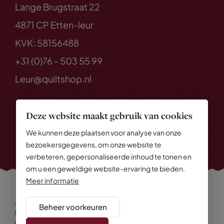
Lange Brugstraat 22
4871 CP Etten-leur
KVK: 58156488
+31 (0)76 - 503 55 99
Leur@quiltshop.nl
Deze website maakt gebruik van cookies
We kunnen deze plaatsen voor analyse van onze
bezoekersgegevens, om onze website te
verbeteren, gepersonaliseerde inhoud te tonen en
om u een geweldige website-ervaring te bieden.
Meer informatie
Alle rechten voorbehouden
© 2026 Quiltshop
Beheer voorkeuren
Privacy Policy
Algemene voorwaarden
Cookies
Disclaimer
Sitemap