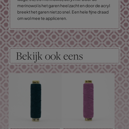
merinowol is het garen heel zacht en door de acryl
breekt het garen niet zo snel. Een hele fijne draad
om wol mee te appliceren.
Bekijk ook eens