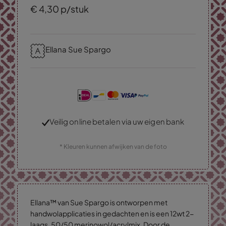
€
4,
30
p/stuk
Ellana Sue Spargo
Veilig online betalen via uw eigen bank
* Kleuren kunnen afwijken van de foto
Ellana™ van Sue Spargo is ontworpen met
handwolapplicaties in gedachten en is een 12wt 2-
laags, 50/50 merinowol/acrylmix. Door de