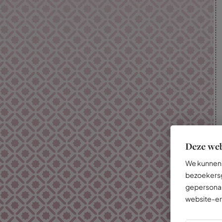
Deze web
We kunnen 
bezoekersg
gepersonal
website-er