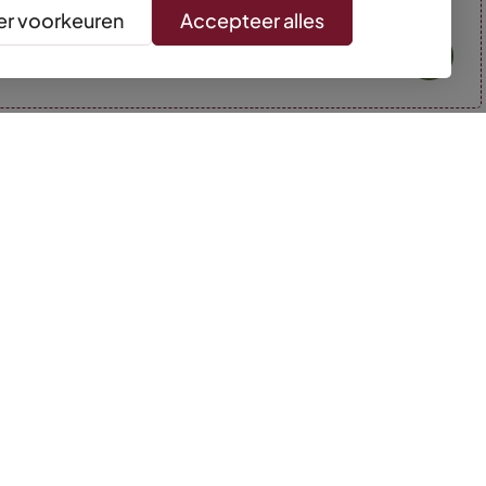
r voorkeuren
Accepteer alles
* Kleuren kunnen afwijken van de foto