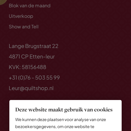
Blok van de maand
Uitverkoop
Show and Tell
Lange Brugstraat 22
4871 CP Etten-leur
KVK: 58156488
+31 (0)76 - 503 55 99
Leur@quiltshop.nl
Deze website maakt gebruik van cookies
We kunnen deze plaatsen voor analyse van onze
bezoekersgegevens, om onze website te