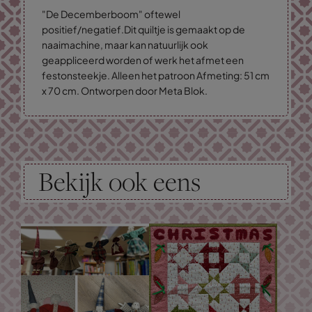
"De Decemberboom" oftewel
positief/negatief.Dit quiltje is gemaakt op de
naaimachine, maar kan natuurlijk ook
geappliceerd worden of werk het afmet een
festonsteekje. Alleen het patroon Afmeting: 51 cm
x 70 cm. Ontworpen door Meta Blok.
Bekijk ook eens