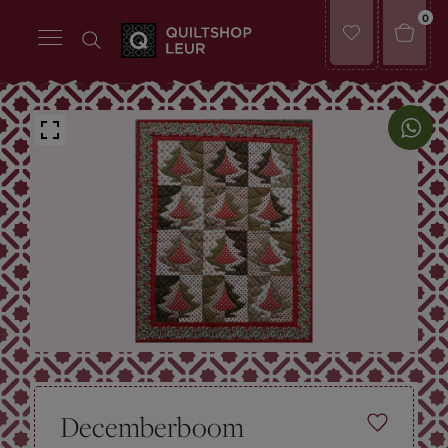
0
Decemberboom