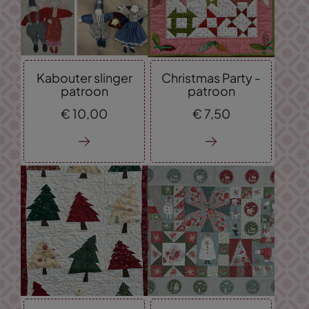
Kabouter slinger
Christmas Party -
patroon
patroon
€
10,
00
€
7,
50