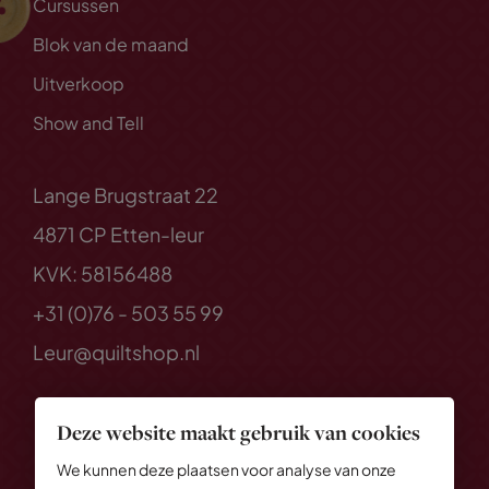
Cursussen
Blok van de maand
Uitverkoop
Show and Tell
Lange Brugstraat 22
4871 CP Etten-leur
KVK: 58156488
+31 (0)76 - 503 55 99
Leur@quiltshop.nl
Deze website maakt gebruik van cookies
We kunnen deze plaatsen voor analyse van onze