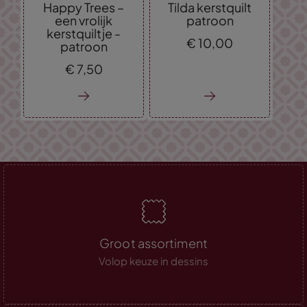
Happy Trees –
Tilda kerstquilt
een vrolijk
patroon
kerstquiltje -
€
10,
00
patroon
€
7,
50
Groot assortiment
Volop keuze in dessins