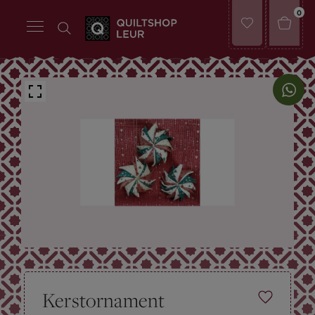
0
Kerstornament