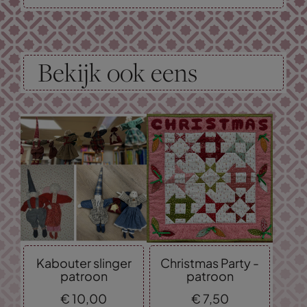
Bekijk ook eens
Kabouter slinger
Christmas Party -
patroon
patroon
€
10,
00
€
7,
50