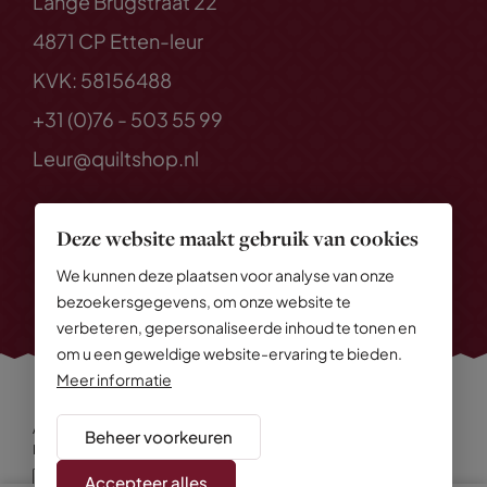
Lange Brugstraat 22
4871 CP Etten-leur
KVK: 58156488
+31 (0)76 - 503 55 99
Leur@quiltshop.nl
Deze website maakt gebruik van cookies
We kunnen deze plaatsen voor analyse van onze
bezoekersgegevens, om onze website te
verbeteren, gepersonaliseerde inhoud te tonen en
om u een geweldige website-ervaring te bieden.
Meer informatie
Alle rechten voorbehouden
© 2026 Quiltshop
Beheer voorkeuren
Privacy Policy
Algemene voorwaarden
Cookies
Disclaimer
Sitemap
Accepteer alles