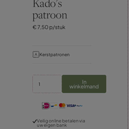
Kado's
patroon
€
7,
50
p/stuk
Kerstpatronen
In
winkelmand
Veilig online betalen via
uw eigen bank