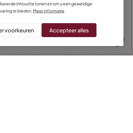
iseerde inhoud te tonen en om u een geweldige
varing te bieden.
Meer informatie
r voorkeuren
Accepteer alles
* Kleuren kunnen afwijken van de foto