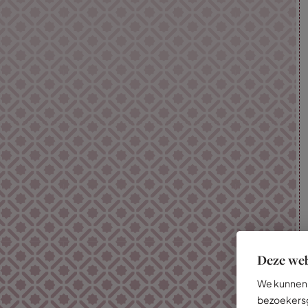
Deze web
We kunnen 
bezoekersg