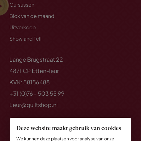
Cursussen
Blok van de maand
Uitverkoop
Show and Tell
Lange Brugstraat 22
4871 CP Etten-leur
KVK: 58156488
+31 (0)76 - 503 55 99
Leur@quiltshop.nl
Deze website maakt gebruik van cookies
We kunnen deze plaatsen voor analyse van onze