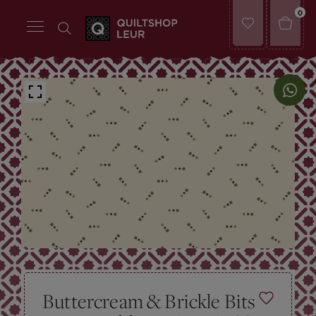
0
Buttercream & Brickle Bits