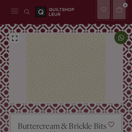
0
Buttercream & Brickle Bits