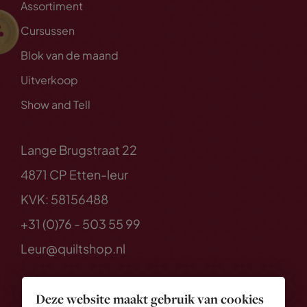
Assortiment
Cursussen
Blok van de maand
Uitverkoop
Show and Tell
Lange Brugstraat 22
4871 CP Etten-leur
KVK: 58156488
+31 (0)76 - 503 55 99
Leur@quiltshop.nl
Deze website maakt gebruik van cookies