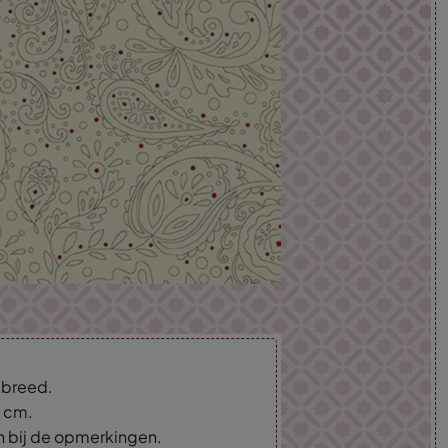
m breed.
5 cm.
an bij de opmerkingen.