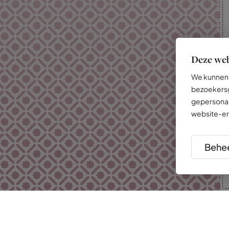
Deze web
We kunnen 
bezoekersg
gepersonal
website-er
Behee