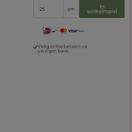
In
cm
winkelmand
Veilig online betalen via
uw eigen bank