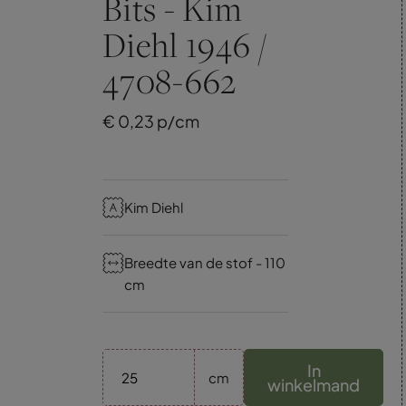
Bits - Kim
Diehl 1946 /
4708-662
€
0,
23
p/cm
Kim Diehl
Breedte van de stof - 110
cm
In
cm
winkelmand