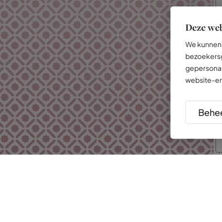
Deze web
We kunnen 
bezoekersg
gepersonal
website-er
Behee