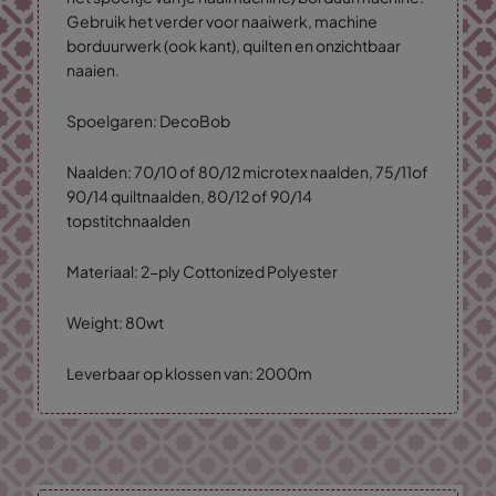
Gebruik het verder voor naaiwerk, machine
borduurwerk (ook kant), quilten en onzichtbaar
naaien.
Spoelgaren: DecoBob
Naalden: 70/10 of 80/12 microtex naalden, 75/11of
90/14 quiltnaalden, 80/12 of 90/14
topstitchnaalden
Materiaal: 2-ply Cottonized Polyester
Weight: 80wt
Leverbaar op klossen van: 2000m