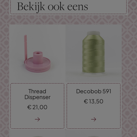
Bekijk ook eens
Thread
Decobob 591
Dispenser
€
13,
50
€
21,
00