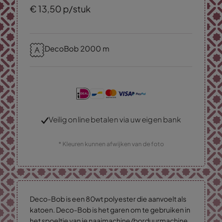
€
13,
50
p/stuk
DecoBob 2000 m
Veilig online betalen via uw eigen bank
* Kleuren kunnen afwijken van de foto
Deco-Bob is een 80wt polyester die aanvoelt als
katoen. Deco-Bob is het garen om te gebruiken in
het spoeltje van je naaimachine/borduurmachine.