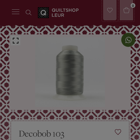
0
Decobob 103