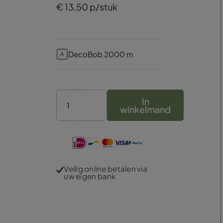
€
13,
50
p/stuk
DecoBob 2000 m
In
winkelmand
Veilig online betalen via
uw eigen bank