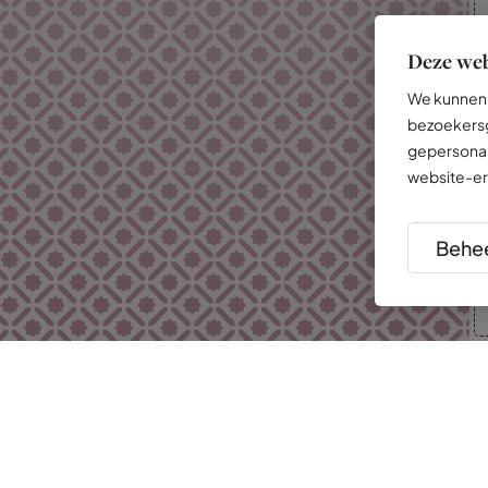
Deze web
We kunnen 
bezoekersg
gepersonal
website-er
Behee