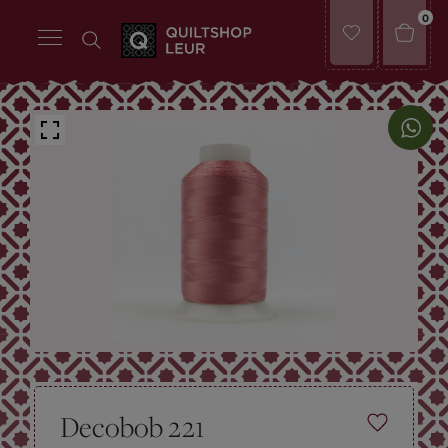
0
Decobob 221