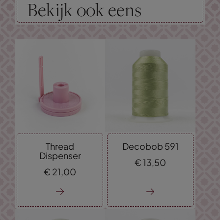
Bekijk ook eens
Thread
Decobob 591
Dispenser
€
13,
50
€
21,
00