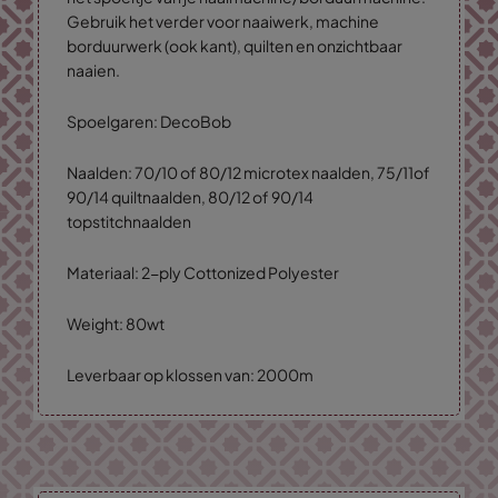
Gebruik het verder voor naaiwerk, machine
borduurwerk (ook kant), quilten en onzichtbaar
naaien.
Spoelgaren: DecoBob
Naalden: 70/10 of 80/12 microtex naalden, 75/11of
90/14 quiltnaalden, 80/12 of 90/14
topstitchnaalden
Materiaal: 2-ply Cottonized Polyester
Weight: 80wt
Leverbaar op klossen van: 2000m